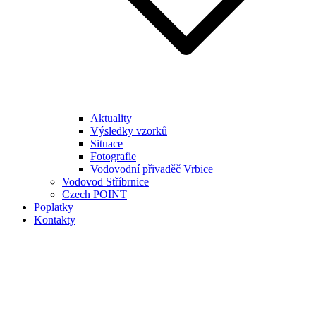
Aktuality
Výsledky vzorků
Situace
Fotografie
Vodovodní přivaděč Vrbice
Vodovod Stříbrnice
Czech POINT
Poplatky
Kontakty