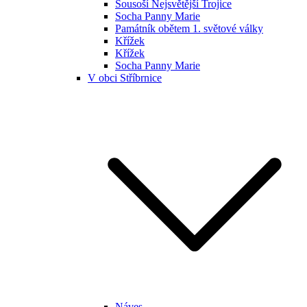
Sousoší Nejsvětější Trojice
Socha Panny Marie
Památník obětem 1. světové války
Křížek
Křížek
Socha Panny Marie
V obci Stříbrnice
Náves