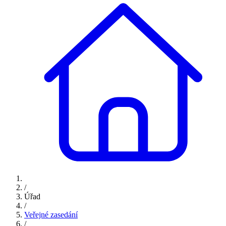
/
Úřad
/
Veřejné zasedání
/