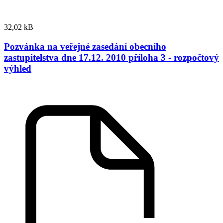
32,02 kB
Pozvánka na veřejné zasedání obecního
zastupitelstva dne 17.12. 2010 příloha 3 - rozpočtový
výhled