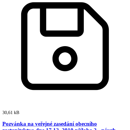
30,61 kB
Pozvánka na veřejné zasedání obecního