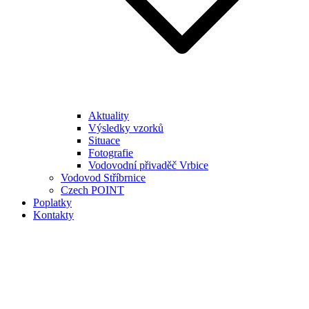
Aktuality
Výsledky vzorků
Situace
Fotografie
Vodovodní přivaděč Vrbice
Vodovod Stříbrnice
Czech POINT
Poplatky
Kontakty