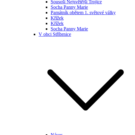
Sousoší Nejsvětější Trojice
Socha Panny Marie
Památník obětem 1. světové války
Křížek
Křížek
Socha Panny Marie
V obci Stříbrnice
Náves