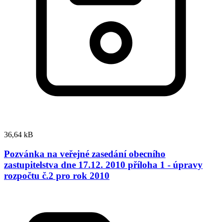
36,64 kB
Pozvánka na veřejné zasedání obecního
zastupitelstva dne 17.12. 2010 příloha 1 - úpravy
rozpočtu č.2 pro rok 2010