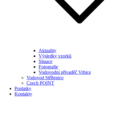
Aktuality
Výsledky vzorků
Situace
Fotografie
Vodovodní přivaděč Vrbice
Vodovod Stříbrnice
Czech POINT
Poplatky
Kontakty