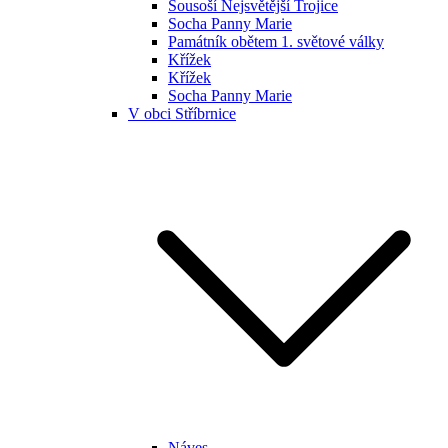
Sousoší Nejsvětější Trojice
Socha Panny Marie
Památník obětem 1. světové války
Křížek
Křížek
Socha Panny Marie
V obci Stříbrnice
Náves