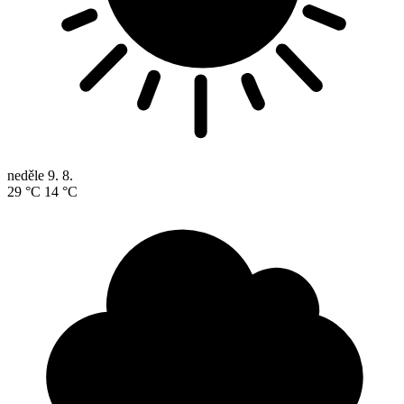
neděle
9. 8.
29 °C
14 °C