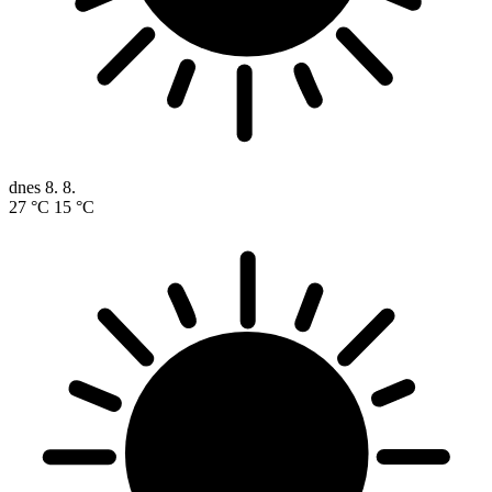
dnes
8. 8.
27 °C
15 °C