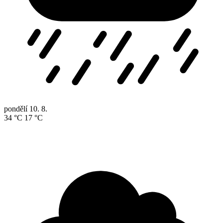
pondělí
10. 8.
34 °C
17 °C