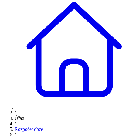
/
Úřad
/
Rozpočet obce
/