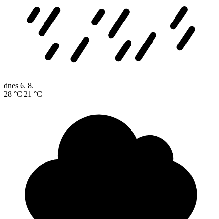
dnes
6. 8.
28 °C
21 °C