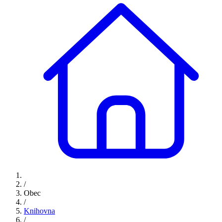
/
Obec
/
Knihovna
/