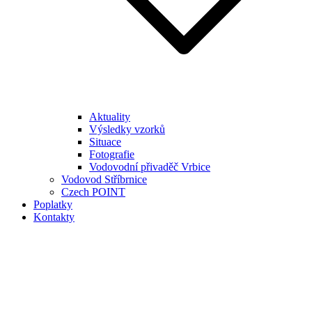
Aktuality
Výsledky vzorků
Situace
Fotografie
Vodovodní přivaděč Vrbice
Vodovod Stříbrnice
Czech POINT
Poplatky
Kontakty