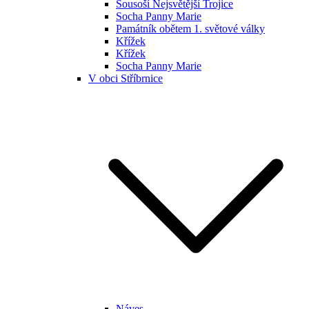
Sousoší Nejsvětější Trojice
Socha Panny Marie
Památník obětem 1. světové války
Křížek
Křížek
Socha Panny Marie
V obci Stříbrnice
Náves