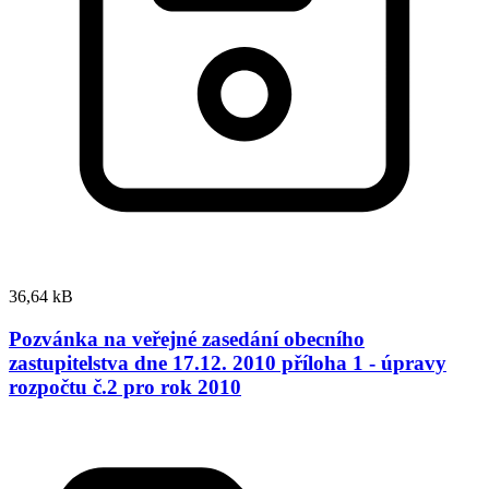
36,64 kB
Pozvánka na veřejné zasedání obecního
zastupitelstva dne 17.12. 2010 příloha 1 - úpravy
rozpočtu č.2 pro rok 2010