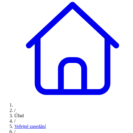
/
Úřad
/
Veřejné zasedání
/