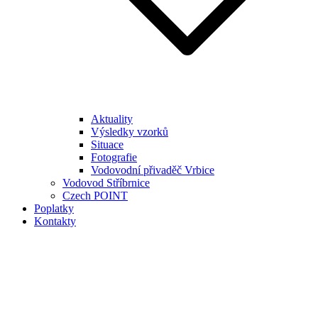
Aktuality
Výsledky vzorků
Situace
Fotografie
Vodovodní přivaděč Vrbice
Vodovod Stříbrnice
Czech POINT
Poplatky
Kontakty