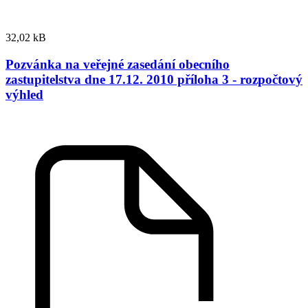
32,02 kB
Pozvánka na veřejné zasedání obecního
zastupitelstva dne 17.12. 2010 příloha 3 - rozpočtový
výhled