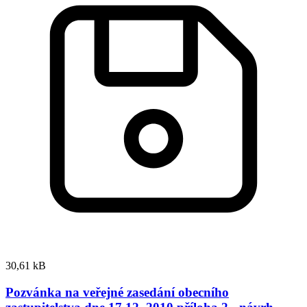
30,61 kB
Pozvánka na veřejné zasedání obecního